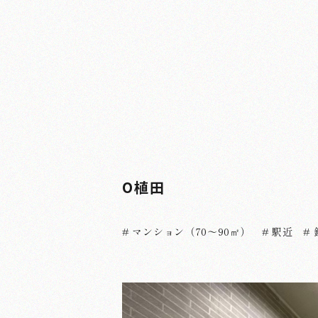
O植田
# マンション（70～90㎡）
# 駅近
#