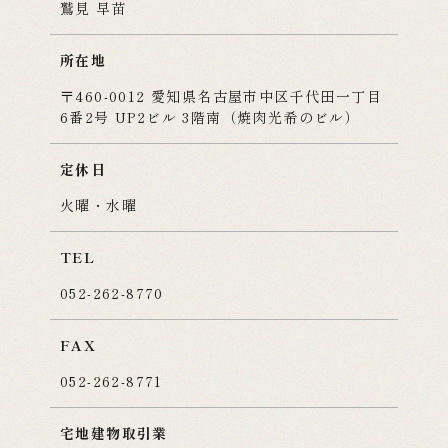
鷲見 早苗
所在地
〒460-0012 愛知県名古屋市中区千代田一丁目
6番2号 UP2ビル 3階南（焼肉光希のビル）
リノベーション
定休日
火曜・水曜
TEL
052-262-8770
不動産の売却・購入
FAX
052-262-8771
宅地建物取引業