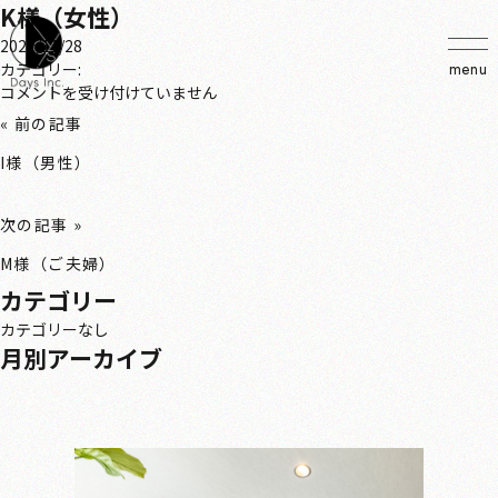
K様（女性）
2022/11/28
カテゴリー:
menu
K
コメントを受け付けていません
様
« 前の記事
（女
性）
I様（男性）
は
次の記事 »
M様（ご夫婦）
カテゴリー
カテゴリーなし
月別アーカイブ