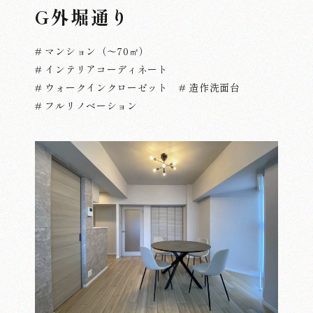
G外堀通り
# マンション（～70㎡）
# インテリアコーディネート
# ウォークインクローゼット
# 造作洗面台
# フルリノベーション