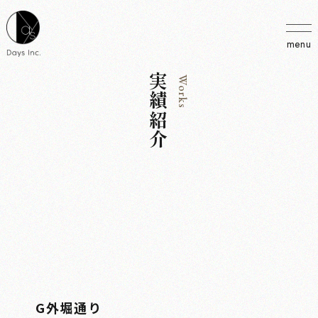
menu
実績紹介
Works
G外堀通り